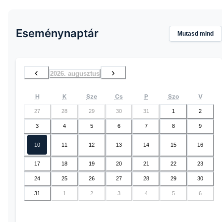
Eseménynaptár
Mutasd mind
‹
›
2026. augusztus
H
K
Sze
Cs
P
Szo
V
27
28
29
30
31
1
2
3
4
5
6
7
8
9
10
11
12
13
14
15
16
17
18
19
20
21
22
23
24
25
26
27
28
29
30
31
1
2
3
4
5
6