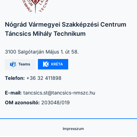
Nógrád Vármegyei Szakképzési Centrum
Táncsics Mihály Technikum
3100 Salgótarján Május 1. út 58.
Teams
KRÉTA
Telefon:
+36 32 411898
E-mail:
tancsics.st@tancsics-nmszc.hu
OM azonosító:
203048/019
Impresszum