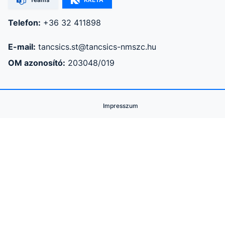
Telefon:
+36 32 411898
E-mail:
tancsics.st@tancsics-nmszc.hu
OM azonosító:
203048/019
Impresszum