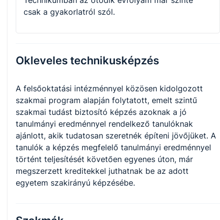
Technikumban az ötödik évfolyam már szinte
csak a gyakorlatról szól.
Okleveles technikusképzés
A felsőoktatási intézménnyel közösen kidolgozott
szakmai program alapján folytatott, emelt szintű
szakmai tudást biztosító képzés azoknak a jó
tanulmányi eredménnyel rendelkező tanulóknak
ajánlott, akik tudatosan szeretnék építeni jövőjüket. A
tanulók a képzés megfelelő tanulmányi eredménnyel
történt teljesítését követően egyenes úton, már
megszerzett kreditekkel juthatnak be az adott
egyetem szakirányú képzésébe.