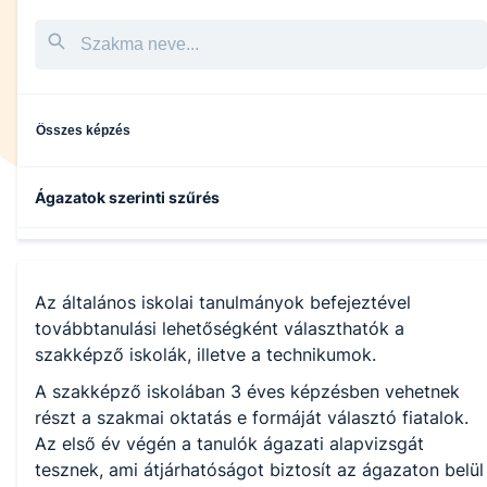
Összes képzés
Ágazatok szerinti szűrés
Közlekedés és szállítmányozás
Az általános iskolai tanulmányok befejeztével
Oktatás
továbbtanulási lehetőségként választhatók a
szakképző iskolák, illetve a technikumok.
Gazdálkodás és menedzsment
A szakképző iskolában 3 éves képzésben vehetnek
részt a szakmai oktatás e formáját választó fiatalok.
Az első év végén a tanulók ágazati alapvizsgát
Turizmus-vendéglátás
tesznek, ami átjárhatóságot biztosít az ágazaton belül