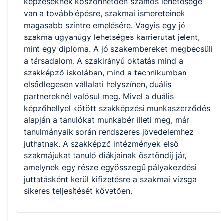
képzéseknek köszönhetően számos lehetősége
van a továbblépésre, szakmai ismereteinek
magasabb szintre emelésére. Vagyis egy jó
szakma ugyanúgy lehetséges karrierutat jelent,
mint egy diploma. A jó szakembereket megbecsüli
a társadalom. A szakirányú oktatás mind a
szakképző iskolában, mind a technikumban
elsődlegesen vállalati helyszínen, duális
partnereknél valósul meg. Mivel a duális
képzőhellyel kötött szakképzési munkaszerződés
alapján a tanulókat munkabér illeti meg, már
tanulmányaik során rendszeres jövedelemhez
juthatnak. A szakképző intézmények első
szakmájukat tanuló diákjainak ösztöndíj jár,
amelynek egy része egyösszegű pályakezdési
juttatásként kerül kifizetésre a szakmai vizsga
sikeres teljesítését követően.