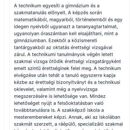
A technikum egyesíti a gimnázium és a
szakmatanulás előnyeit. A képzés során
matematikából, magyarból, történelemből és egy
idegen nyelvből ugyanazt a tananyagtartalmat,
ugyanolyan óraszámban kell elsajátítani, mint a
gimnáziumban. Ezekből a közismereti
tantárgyakból az oktatás érettségi vizsgával
zárul. A technikumi tanulmányok végén letett
szakmai vizsga ötödik érettségi vizsgatárgyként
emelt szintű érettséginek felel meg. A technikum
elvégzése után tehát a tanuló egyszerre kapja
kézbe az érettségi bizonyítványt és a technikusi
oklevelet, valamint még a nyelvvizsga
megszerzésére is lehetősége van. Mindez
lehetőséget nyújt a felsőoktatásban való
továbbtanulásra is. A szakképző iskola a
mesterembereket képzi. Annak, aki az iskolában
szakmát szerzett, a ráépülő, specializáló szakmai