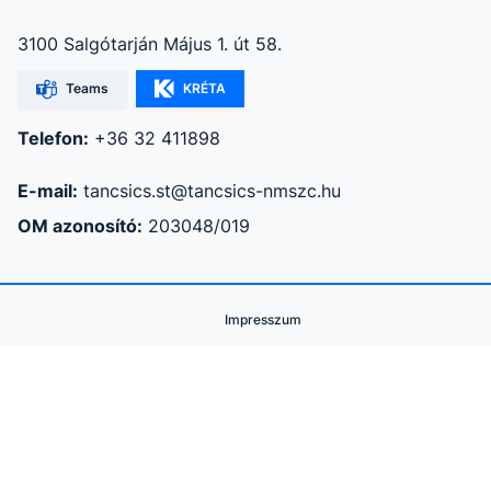
3100 Salgótarján Május 1. út 58.
Teams
KRÉTA
Telefon:
+36 32 411898
E-mail:
tancsics.st@tancsics-nmszc.hu
OM azonosító:
203048/019
Impresszum