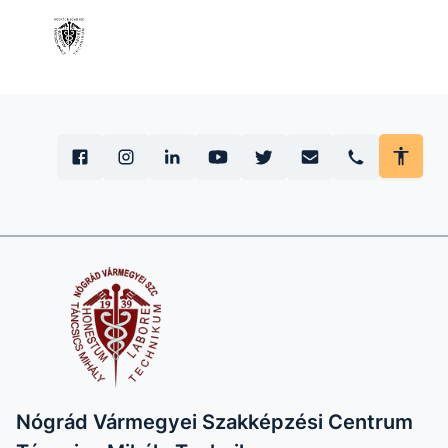
Nógrád Vármegyei Szakképzési Centrum