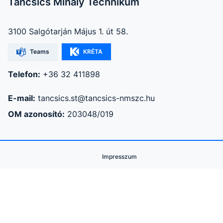
Táncsics Mihály Technikum
3100 Salgótarján Május 1. út 58.
Teams
KRÉTA
Telefon:
+36 32 411898
E-mail:
tancsics.st@tancsics-nmszc.hu
OM azonosító:
203048/019
Impresszum