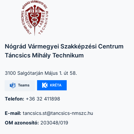
Nógrád Vármegyei Szakképzési Centrum
Táncsics Mihály Technikum
3100 Salgótarján Május 1. út 58.
Teams
KRÉTA
Telefon:
+36 32 411898
E-mail:
tancsics.st@tancsics-nmszc.hu
OM azonosító:
203048/019