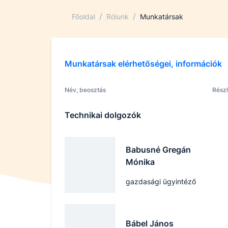
/
/
Főoldal
Rólunk
Munkatársak
Munkatársak elérhetőségei, információk
Név, beosztás
Rész
Technikai dolgozók
Babusné Gregán
Mónika
gazdasági ügyintéző
Bábel János