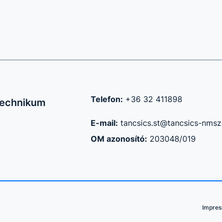
Telefon:
+36 32 411898
Technikum
E-mail:
tancsics.st@tancsics-nmsz
OM azonosító:
203048/019
Impre