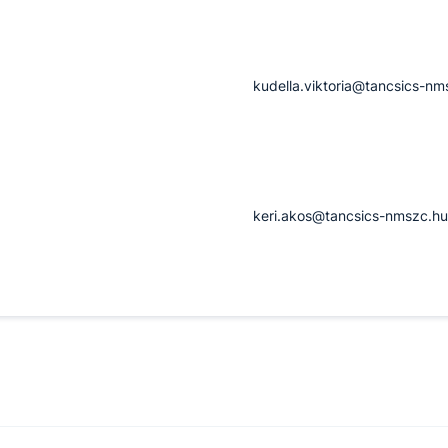
kudella.viktoria@tancsics-nm
keri.akos@tancsics-nmszc.h