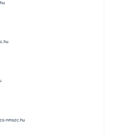
.hu
c.hu
u
ics-nmszc.hu