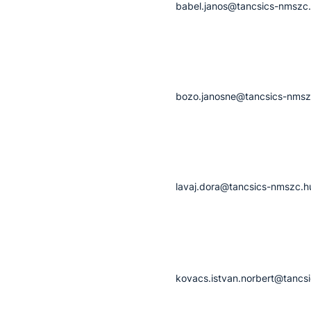
babel.janos@tancsics-nmszc
bozo.janosne@tancsics-nmsz
lavaj.dora@tancsics-nmszc.h
kovacs.istvan.norbert@tancs