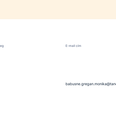
leg
E-mail cím
babusne.gregan.monika@tan