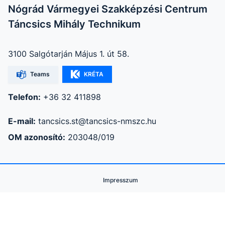
Nógrád Vármegyei Szakképzési Centrum
Táncsics Mihály Technikum
3100 Salgótarján Május 1. út 58.
Teams
KRÉTA
Telefon:
+36 32 411898
E-mail:
tancsics.st@tancsics-nmszc.hu
OM azonosító:
203048/019
Impresszum