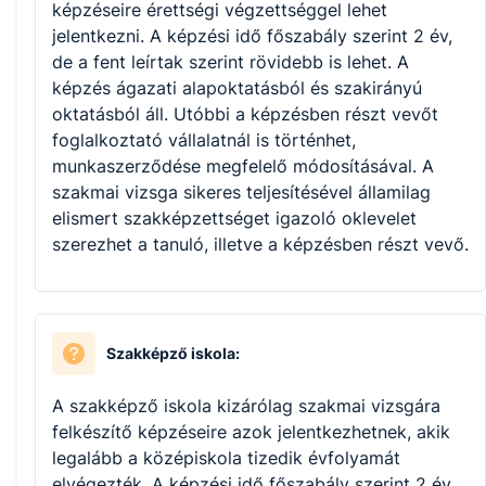
képzéseire érettségi végzettséggel lehet
jelentkezni. A képzési idő főszabály szerint 2 év,
de a fent leírtak szerint rövidebb is lehet. A
képzés ágazati alapoktatásból és szakirányú
oktatásból áll. Utóbbi a képzésben részt vevőt
foglalkoztató vállalatnál is történhet,
munkaszerződése megfelelő módosításával. A
szakmai vizsga sikeres teljesítésével államilag
elismert szakképzettséget igazoló oklevelet
szerezhet a tanuló, illetve a képzésben részt vevő.
Szakképző iskola:
A szakképző iskola kizárólag szakmai vizsgára
felkészítő képzéseire azok jelentkezhetnek, akik
legalább a középiskola tizedik évfolyamát
elvégezték. A képzési idő főszabály szerint 2 év,