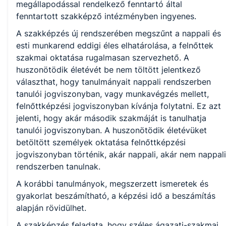
megállapodással rendelkező fenntartó által
fenntartott szakképző intézményben ingyenes.
A szakképzés új rendszerében megszűnt a nappali és
esti munkarend eddigi éles elhatárolása, a felnőttek
szakmai oktatása rugalmasan szervezhető. A
huszonötödik életévét be nem töltött jelentkező
választhat, hogy tanulmányait nappali rendszerben
tanulói jogviszonyban, vagy munkavégzés mellett,
felnőttképzési jogviszonyban kívánja folytatni. Ez azt
jelenti, hogy akár második szakmáját is tanulhatja
tanulói jogviszonyban. A huszonötödik életévüket
betöltött személyek oktatása felnőttképzési
jogviszonyban történik, akár nappali, akár nem nappali
rendszerben tanulnak.
A korábbi tanulmányok, megszerzett ismeretek és
gyakorlat beszámítható, a képzési idő a beszámítás
alapján rövidülhet.
A szakképzés feladata, hogy széles ágazati-szakmai