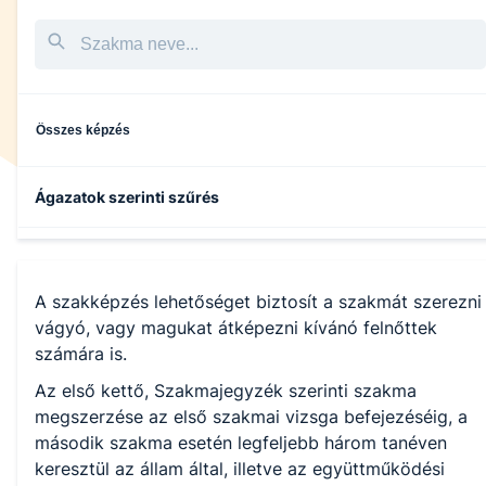
Összes képzés
Ágazatok szerinti szűrés
Közlekedés és szállítmányozás
A szakképzés lehetőséget biztosít a szakmát szerezni
Oktatás
vágyó, vagy magukat átképezni kívánó felnőttek
számára is.
Gazdálkodás és menedzsment
Az első kettő, Szakmajegyzék szerinti szakma
megszerzése az első szakmai vizsga befejezéséig, a
második szakma esetén legfeljebb három tanéven
keresztül az állam által, illetve az együttműködési