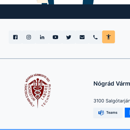
Nógrád Várm
3100 Salgótarján
Teams