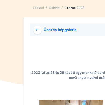
/
/
Főoldal
Galéria
Firense 2023
Összes képgaléria
2023 július 23 és 29 között egy munkatársun
nevű angol nyelvű órái