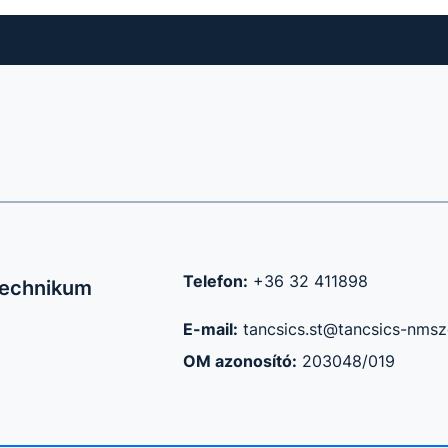
Telefon:
+36 32 411898
Technikum
E-mail:
tancsics.st@tancsics-nmsz
OM azonosító:
203048/019