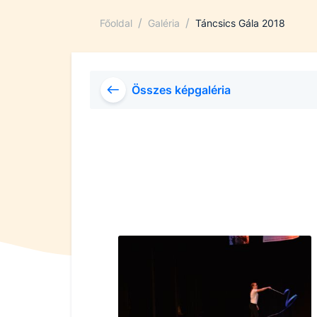
/
/
Főoldal
Galéria
Táncsics Gála 2018
Összes képgaléria