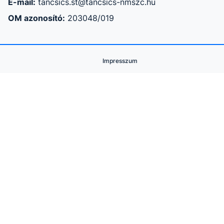
E-mail:
tancsics.st@tancsics-nmszc.hu
OM azonosító:
203048/019
Impresszum