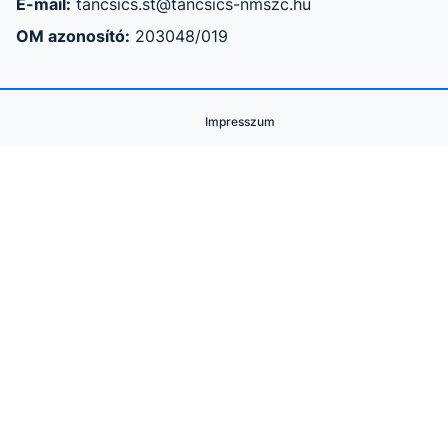
E-mail:
tancsics.st@tancsics-nmszc.hu
OM azonosító:
203048/019
Impresszum