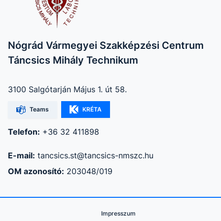
Nógrád Vármegyei Szakképzési Centrum
Táncsics Mihály Technikum
3100 Salgótarján Május 1. út 58.
Teams
KRÉTA
Telefon:
+36 32 411898
E-mail:
tancsics.st@tancsics-nmszc.hu
OM azonosító:
203048/019
Impresszum