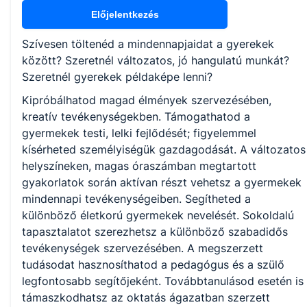
Nem válaszható
Előjelentkezés
Szívesen töltenéd a mindennapjaidat a gyerekek
KKK/PTT
között? Szeretnél változatos, jó hangulatú munkát?
KKK letöltése (pdf)
Szeretnél gyerekek példaképe lenni?
PTT letöltése (pdf)
Kipróbálhatod magad élmények szervezésében,
kreatív tevékenységekben. Támogathatod a
Okleveles technikusképzés
gyermekek testi, lelki fejlődését; figyelemmel
kísérheted személyiségük gazdagodását. A változatos
Nem
helyszíneken, magas óraszámban megtartott
gyakorlatok során aktívan részt vehetsz a gyermekek
mindennapi tevékenységeiben. Segítheted a
különböző életkorú gyermekek nevelését. Sokoldalú
tapasztalatot szerezhetsz a különböző szabadidős
tevékenységek szervezésében. A megszerzett
tudásodat hasznosíthatod a pedagógus és a szülő
legfontosabb segítőjeként. Továbbtanulásod esetén is
támaszkodhatsz az oktatás ágazatban szerzett