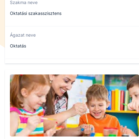
Szakma neve
Oktatási szakasszisztens
Ágazat neve
Oktatás
Szakmajegyzék száma
501882501
Képzés időtartama
5 év
Választható szakmairányok: