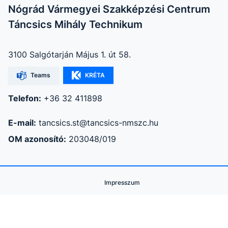
Nógrád Vármegyei Szakképzési Centrum
Táncsics Mihály Technikum
3100 Salgótarján Május 1. út 58.
Teams
KRÉTA
Telefon:
+36 32 411898
E-mail:
tancsics.st@tancsics-nmszc.hu
OM azonosító:
203048/019
Impresszum