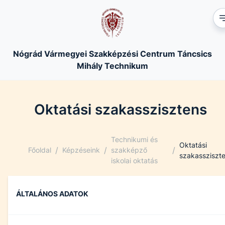
Nógrád Vármegyei Szakképzési Centrum Táncsics
Mihály Technikum
Oktatási szakasszisztens
Technikumi és
Oktatási
/
/
/
Főoldal
Képzéseink
szakképző
szakassziszt
iskolai oktatás
ÁLTALÁNOS ADATOK