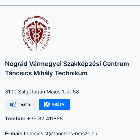
Nógrád Vármegyei Szakképzési Centrum
Táncsics Mihály Technikum
3100 Salgótarján Május 1. út 58.
Teams
KRÉTA
Telefon:
+36 32 411898
E-mail:
tancsics.st@tancsics-nmszc.hu