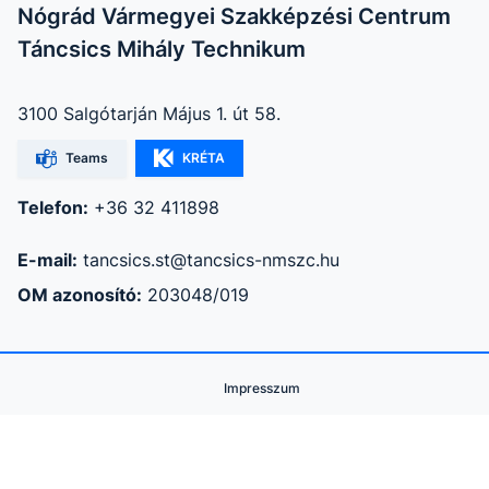
Nógrád Vármegyei Szakképzési Centrum
Táncsics Mihály Technikum
3100 Salgótarján Május 1. út 58.
Teams
KRÉTA
Telefon:
+36 32 411898
E-mail:
tancsics.st@tancsics-nmszc.hu
OM azonosító:
203048/019
Impresszum