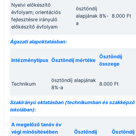
Nyelvi előkészítő
ösztöndíj
évfolyam; orientációs
alapjának 8%-
8.000 Ft
fejlesztésre irányuló
a
előkészítő évfolyam
Ágazati alapoktatásban:
Ösztöndíj
Intézménytípus
Ösztöndíj mértéke
összege
ösztöndíj alapjának
Technikum
8.000 Ft
8%-a
Szakirányú oktatásban (technikumban és szakképző
iskolában):
A megelőző tanév év
végi minősítésében
Ösztöndíj
Ösztöndíj