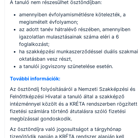
A tanuló nem részesülhet ösztöndíjban:
amennyiben évfolyamismétlésre kötelezték, a
megismételt évfolyamon;
az adott tanév hátralévő részében, amennyiben
igazolatlan mulasztásainak száma eléri a 6
foglalkozást;
ha szakképzési munkaszerződéssel duális szakmai
oktatásban vesz részt,
a tanulói jogviszony szünetelése esetén.
További információk:
Az ösztöndíj folyósításáról a Nemzeti Szakképzési és
Felnőttképzési Hivatal a tanuló által a szakképző
intézménnyel közölt és a KRÉTA rendszerben rögzített
fizetési számlára történő átutalásra szóló fizetési
megbízással gondoskodik.
Az ösztöndíjra való jogosultságot a tárgyhónap
tizenötödik napján a KRÉTA rendszer alapján kell