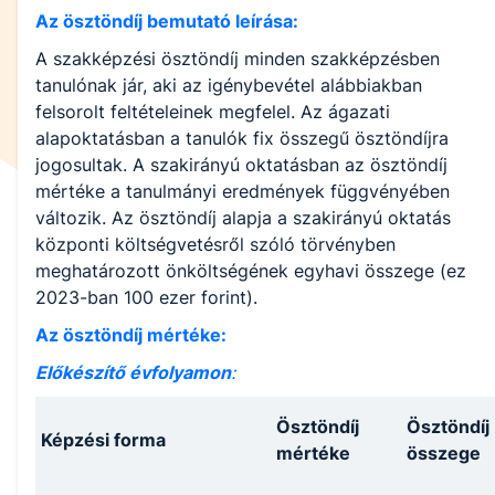
Az ösztöndíj bemutató leírása:
A szakképzési ösztöndíj minden szakképzésben
tanulónak jár, aki az igénybevétel alábbiakban
felsorolt feltételeinek megfelel. Az ágazati
alapoktatásban a tanulók fix összegű ösztöndíjra
jogosultak. A szakirányú oktatásban az ösztöndíj
mértéke a tanulmányi eredmények függvényében
változik. Az ösztöndíj alapja a szakirányú oktatás
központi költségvetésről szóló törvényben
meghatározott önköltségének egyhavi összege (ez
2023-ban 100 ezer forint).
Az ösztöndíj mértéke:
Előkészítő évfolyamon
:
Ösztöndíj
Ösztöndíj
Képzési forma
mértéke
összege