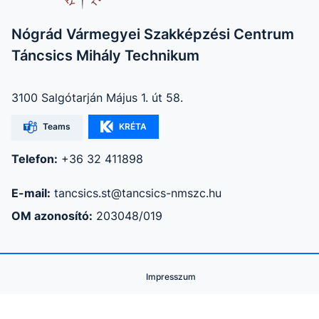
Nógrád Vármegyei Szakképzési Centrum
Táncsics Mihály Technikum
3100 Salgótarján Május 1. út 58.
Teams
KRÉTA
Telefon:
+36 32 411898
E-mail:
tancsics.st@tancsics-nmszc.hu
OM azonosító:
203048/019
Impresszum