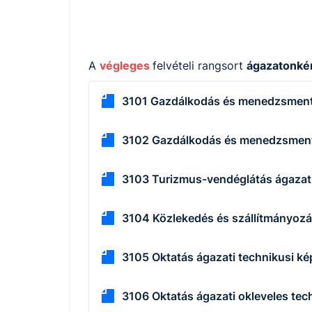
A
végleges
felvételi rangsort
ágazatonké
3101 Gazdálkodás és menedzsment 
3102 Gazdálkodás és menedzsment 
3103 Turizmus-vendéglátás ágazati
3104 Közlekedés és szállítmányozá
3105 Oktatás ágazati technikusi ké
3106 Oktatás ágazati okleveles tec