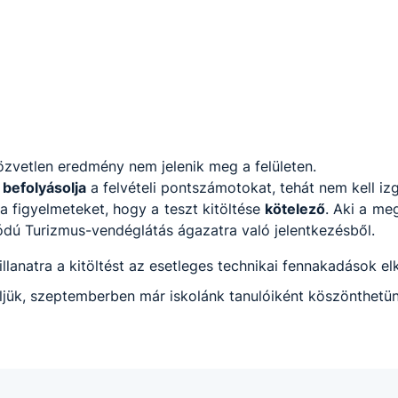
özvetlen eredmény nem jelenik meg a felületen.
befolyásolja
a felvételi pontszámotokat, tehát nem kell izg
 a figyelmeteket, hogy a teszt kitöltése
kötelező
. Aki a me
kódú Turizmus-vendéglátás ágazatra való jelentkezésből.
llanatra a kitöltést az esetleges technikai fennakadások e
éljük, szeptemberben már iskolánk tanulóiként köszönthetü