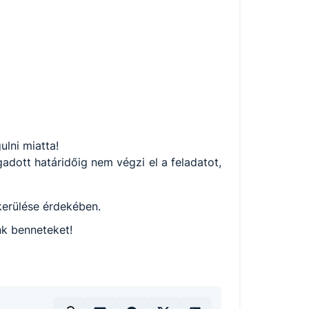
ulni miatta!
gadott határidőig nem végzi el a feladatot,
lkerülése érdekében.
nk benneteket!