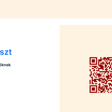
szt
zőknek