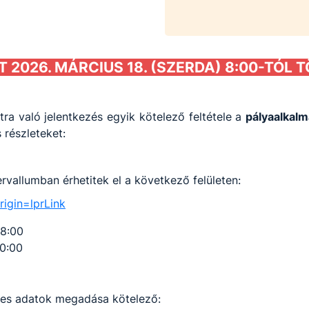
2026. MÁRCIUS 18. (SZERDA) 8:00-TÓL T
ra való jelentkezés egyik kötelező feltétele a
pályaalkalm
 részleteket:
tervallumban érhetitek el a következő felületen:
igin=lprLink
08:00
20:00
yes adatok megadása kötelező: