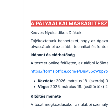
A PÁLYAALKALMASSÁGI TESZT 
Kedves Nyolcadikos Diákok!
Tájékoztatunk benneteket, hogy az ágazat
olvassátok el az alábbi technikai és fontos
Időpont és elérhetőség
A tesztet online felületen, az alábbi időin
https://forms.office.com/e/DisV55cWbp?or
Kezdete:
2026. március 18. (szerda) 
Vége:
2026. március 19. (csütörtök) 
Kitöltés menete
A teszt megkezdésekor az alábbi személ